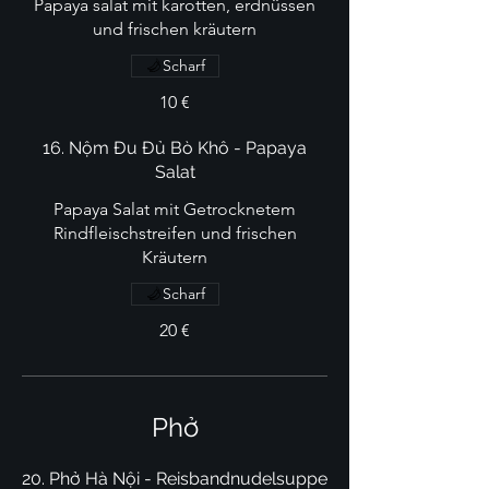
Papaya salat mit karotten, erdnüssen
und frischen kräutern
Scharf
10 €
16. Nộm Đu Đủ Bò Khô - Papaya
Salat
Papaya Salat mit Getrocknetem
Rindfleischstreifen und frischen
Kräutern
Scharf
20 €
Phở
20. Phở Hà Nội - Reisbandnudelsuppe