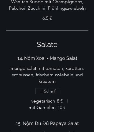
Wan-tan Suppe mit Champignons,
Pakchoi, Zucchini, Frühlingszwiebeln
6,5 €
Salate
14. Nộm Xoài - Mango Salat
mango salat mit tomaten, karotten,
erdnüssen, frischem zwiebeln und
kräutern
Scharf
vegetarisch
8 €
mit Garnelen
10 €
15. Nộm Đu Đủ Papaya Salat