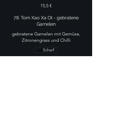
15,5 €
78. Tom Xao Xa Ot - gebratene
Garnelen
gebratene Garnelen mit Gemüse,
Zitronengrass und Chilli
Scharf
18,5 €
Love Bowl
reisbowl mit edamame, gurke, salat-
mix, algensalat, möhren, erdnüssen,
sesam, teriyaki-honig-senf-sauce
80. Chicken Bowl
knusprige Hähnchenbrust