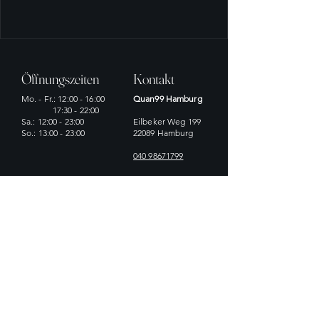
Öffnungszeiten
Kontakt
Mo
. - Fr.: 12:00 - 16:00
Quan99 Hamburg
17:30 - 22:00
Sa.: 12:00 - 23:00
Eilbeker Weg 199
So.: 13:00 - 23:00
22089 Hamburg
040 98671799
Datenschutz
Impressum